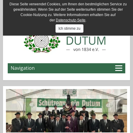
Diese Seite verwendet Cookies, um Ihnen den bestmöglichen Service zu
Email:
info@schuetzenverein-dutum.de
gewährleisten. Wenn Sie auf der Seite weitersurfen stimmen Sie der
Cookie-Nutzung zu. Weitere Informationen erhalten Sie auf
der
Datenschutz-Seite
.
Ich stimme zu
Navigation