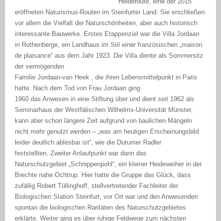
Heideroute, eine der 2015
eröffneten Naturismus-Routen im Steinfurter Land. Sie erschließen
vor allem die Vielfalt der Naturschönheiten, aber auch historisch
interessante Bauwerke. Erstes Etappenziel war die Villa Jordaan
in Rothenberge, ein Landhaus im Stil einer französischen „maison
de plaisance“ aus dem Jahr 1923. Die Villa diente als Sommersitz
der vermögenden
Familie Jordaan-van Heek , die ihren Lebensmittelpunkt in Paris
hatte. Nach dem Tod von Frau Jordaan ging
1960 das Anwesen in eine Stiftung über und dient seit 1962 als
Seminarhaus der Westfälischen Wilhelms-Universität Münster,
kann aber schon längere Zeit aufgrund von baulichen Mängeln
nicht mehr genutzt werden – „was am heutigen Erscheinungsbild
leider deutlich ablesbar ist“, wie die Dutumer Radler
feststellten. Zweiter Anlaufpunkt war dann das
Naturschutzgebiet „Schnippenpohl“, ein kleiner Heideweiher in der
Brechte nahe Ochtrup. Hier hatte die Gruppe das Glück, dass
zufällig Robert Tüllinghoff, stellvertretender Fachleiter der
Biologischen Station Steinfurt, vor Ort war und den Anwesenden
spontan die biologischen Raritäten des Naturschutzgebietes
erklärte. Weiter ging es über ruhige Feldwege zum nächsten