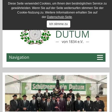
Diese Seite verwendet Cookies, um Ihnen den bestmöglichen Service zu
Email:
info@schuetzenverein-dutum.de
gewährleisten. Wenn Sie auf der Seite weitersurfen stimmen Sie der
Cookie-Nutzung zu. Weitere Informationen erhalten Sie auf
der
Datenschutz-Seite
.
Ich stimme zu
Navigation